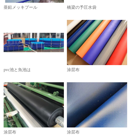
亜鉛メッキプール
橋梁の予圧水袋
1
pvc池と魚池は
涂层布
涂层布
涂层布