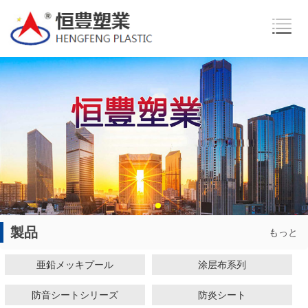
製品
もっと
亜鉛メッキプール
涂层布系列
防音シートシリーズ
防炎シート